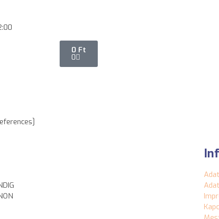
2:00
0
Ft
0
eferences]
In
Adat
NDIG
Adat
ONON
Imp
Kapc
Mest