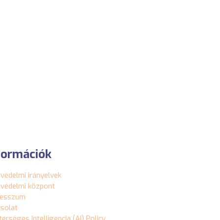
formációk
védelmi irányelvek
védelmi központ
resszum
solat
erséges Intelligencia (AI) Policy