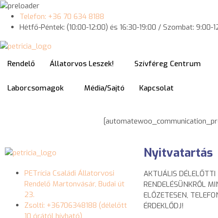
Telefon: +36 70 634 8188
Hétfő-Péntek: (10:00-12:00) és 16:30-19:00 / Szombat: 9:00-1
Rendelő
Állatorvos Leszek!
Szívféreg Centrum
Laborcsomagok
Média/Sajtó
Kapcsolat
[automatewoo_communication_pr
Nyitvatartás
PETrícia Családi Állatorvosi
AKTUÁLIS DÉLELŐTTI
Rendelő Martonvásár, Budai út
RENDELÉSÜNKRŐL MI
23.
ELŐZETESEN, TELEF
Zsolti: +36706348188 (délelőtt
ÉRDEKLŐDJ!
10 órától hívható)