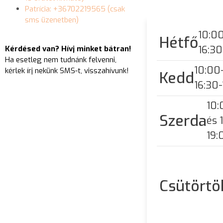
Patrícia: +36702219565 (csak
sms üzenetben)
10:00
Hétfő
16:30
Kérdésed van? Hívj minket bátran!
Ha esetleg nem tudnánk felvenni,
10:00
kérlek írj nekünk SMS-t, visszahívunk!
Kedd
16:30
10:
Szerda
és 
19:
Csütörtö