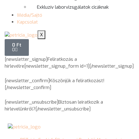
Exkluzív laborvizsgálatok cicáknak
Média/Sajtó
Kapcsolat
X
0
Ft
0
[newsletter_signup]Feliratkozás a
hírlevélre[newsletter_signup_form id=1][/newsletter_signup]
[newsletter_confirm]Köszönjük a feliratkozást!
[/newsletter_confirm]
[newsletter_unsubscribe]Biztosan leiratkozik a
hírlevelünkről?[/newsletter_unsubscribe]