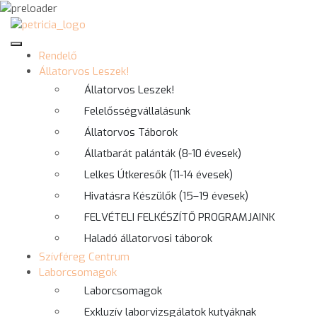
Rendelő
Állatorvos Leszek!
Állatorvos Leszek!
Felelősségvállalásunk
Állatorvos Táborok
Állatbarát palánták (8-10 évesek)
Lelkes Útkeresők (11-14 évesek)
Hivatásra Készülők (15–19 évesek)
FELVÉTELI FELKÉSZÍTŐ PROGRAMJAINK
Haladó állatorvosi táborok
Szívféreg Centrum
Laborcsomagok
Laborcsomagok
Exkluzív laborvizsgálatok kutyáknak