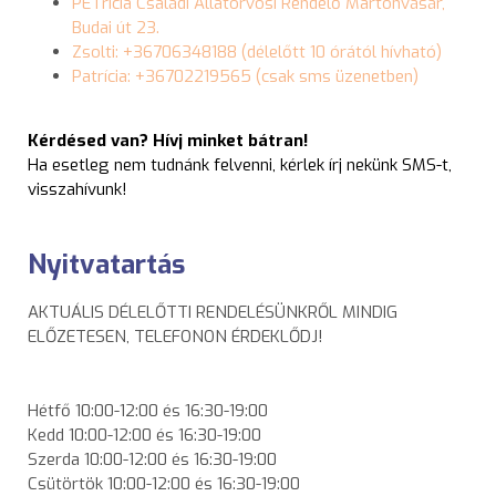
PETrícia Családi Állatorvosi Rendelő Martonvásár,
Budai út 23.
Zsolti: +36706348188 (délelőtt 10 órától hívható)
Patrícia: +36702219565 (csak sms üzenetben)
Kérdésed van? Hívj minket bátran!
Ha esetleg nem tudnánk felvenni, kérlek írj nekünk SMS-t,
visszahívunk!
Nyitvatartás
AKTUÁLIS DÉLELŐTTI RENDELÉSÜNKRŐL MINDIG
ELŐZETESEN, TELEFONON ÉRDEKLŐDJ!
Hétfő
10:00-12:00 és 16:30-19:00
Kedd
10:00-12:00 és 16:30-19:00
Szerda
10:00-12:00 és 16:30-19:00
Csütörtök
10:00-12:00 és 16:30-19:00