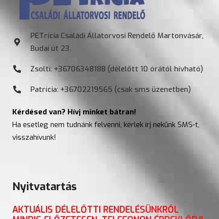
PETrícia Családi Állatorvosi Rendelő Martonvásár,
Budai út 23.
Zsolti: +36706348188 (délelőtt 10 órától hívható)
Patrícia: +36702219565 (csak sms üzenetben)
Kérdésed van? Hívj minket bátran!
Ha esetleg nem tudnánk felvenni, kérlek írj nekünk SMS-t,
visszahívunk!
Nyitvatartás
AKTUÁLIS DÉLELŐTTI RENDELÉSÜNKRŐL