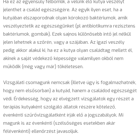
Ha ez az egyensúly felbomlik, a velünk élő kutya veszélyt
jelenthet a család egészségére. Az egyik ilyen eset, ha a
kutyában elszaporodnak olyan kórokozó baktériumok, amik
veszélyeztetik az egészségünket (pl antibiotikumra rezisztens
baktériumok, gombák). Ezek sajnos különösebb intő jel nélkül
jelen lehetnek a szőrén, vagy a szájában. Az igazi veszély
pedig akkor alakul ki, ha ez a kutya olyan családtag mellett él,
akinek a saját védekező képessége valamilyen okból nem
működik (még vagy már) tökéletesen.
Vizsgálati csomagunk nemcsak (illetve úgy is fogalmazhatnék,
hogy nem elsősorban) a kutyád, hanem a családod egészségét
védi. Érdekesség, hogy az elvégzett vizsgálatok egy részét a
terápiás kutyaként szolgáló állatok részére kötelező,
évenkénti szűrővizsgálatként írják elő a jogszabályok. Mi
magunk is az évenkénti (szélsőséges esetekben akár
félévenkénti) ellenőrzést javasoljuk.