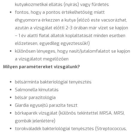
kutyakozmetikai ellátás (nyírás) vagy fürdetés
fontos, hogy a pontos értékelhetőség miatt
éhgyomorra érkezzen a kutya (előző este vacsorázhat,
azután a vizsgálat előtti 2-3 órában már vizet se kapjon
– 1 év alatti fiatal állatok koplaltatását minden esetben
előzetesen, egyedileg egyeztessük!)
különösen lényeges, hogy nasit/jutalomfalatot se kapjon
a vizsgálatot megelőzően
Milyen paramétereket vizsgálunk?
bélsárminta bakteriológiai tenyésztés
Salmonella kimutatás
bélsár parazitológia
Giardia egysejtű parazita teszt
bőrkaparék vizsgálat (különös tekintettel MRSA, MRSI,
gombák jelenlétére)
torokváladék bakteriológiai tenyésztés (Streptococcus,