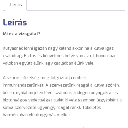
Leírás
Leírás
Mi ez a vizsgálat?
Kutyásnak lenni igazán nagy kaland akkor, ha a kutya igazi
családtag. Biztos és kényelmes helye van az otthonunkban,
valóban együtt élünk, egy családban élünk vele.
A szoros közelség megdolgoztatja emberi
immunrendszerünket. A szervezetünk reagál a kutya szőrén,
bőrén, nyálában jelen lévő, számunkra idegen anyagokra, és
biztonságos védettséget alakít ki vele szemben (egyébként a
kutya szervezete ugyanígy reagál ránk). Tökéletes
harmóniában élünk egymás mellett.