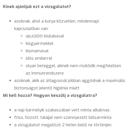
Kinek ajánljuk ezt a vizsgálatot?
azoknak, ahol a kutya közvetlen, mindennapi
kapcsolatban van:
újszülött kisbabával
kisgyermekkel
kismamával
idős emberrel
olyan beteggel, akinek nem működik megfelelően
az immunrendszere
azoknak, akik az átlagosnál jobban aggódnak a maximális
biztonságot jelentő higiénia miatt
Mi kell hozzá? Hogyan készülj a vizsgálatra?
a nap bármelyik szakaszában vett minta alkalmas
friss, hozott, talajjal nem szennyezett bélsárminta
a vizsgálatot megelőző 2 héten belül ne történjen