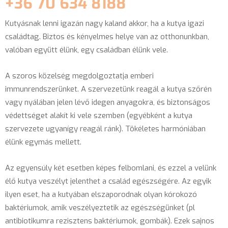
+36 70 634 8188
Kutyásnak lenni igazán nagy kaland akkor, ha a kutya igazi
családtag. Biztos és kényelmes helye van az otthonunkban,
valóban együtt élünk, egy családban élünk vele.
A szoros közelség megdolgoztatja emberi
immunrendszerünket. A szervezetünk reagál a kutya szőrén
vagy nyálában jelen lévő idegen anyagokra, és biztonságos
védettséget alakít ki vele szemben (egyébként a kutya
szervezete ugyanígy reagál ránk). Tökéletes harmóniában
élünk egymás mellett.
Az egyensúly két esetben képes felbomlani, és ezzel a velünk
élő kutya veszélyt jelenthet a család egészségére. Az egyik
ilyen eset, ha a kutyában elszaporodnak olyan kórokozó
baktériumok, amik veszélyeztetik az egészségünket (pl
antibiotikumra rezisztens baktériumok, gombák). Ezek sajnos