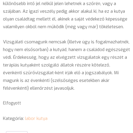
különösebb intő jel nélkül jelen lehetnek a szőrén, vagy a
szájában. Az igazi veszély pedig akkor alakul ki, ha ez a kutya
olyan családtag mellett él, akinek a saját védekező képessége
valamilyen okból nem működik (még vagy már) tökéletesen.
Vizsgálati csomagunk nemcsak (illetve úgy is fogalmazhatnék,
hogy nem elsősorban) a kutyád, hanem a családod egészségét
védi. Érdekesség, hogy az elvégzett vizsgálatok egy részét a
terápiás kutyaként szolgáló állatok részére kötelező,
évenkénti szűrővizsgálat-ként írják elő a jogszabályok. Mi
magunk is az évenkénti (szélsőséges esetekben akár
félévenkénti) ellenőrzést javasoljuk.
Elfogyott
Kategória:
labor kutya