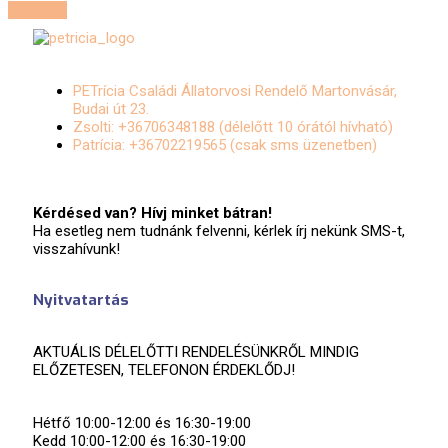
Continue
PETrícia Családi Állatorvosi Rendelő Martonvásár,
Budai út 23.
Zsolti: +36706348188 (délelőtt 10 órától hívható)
Patrícia: +36702219565 (csak sms üzenetben)
Kérdésed van? Hívj minket bátran!
Ha esetleg nem tudnánk felvenni, kérlek írj nekünk SMS-t,
visszahívunk!
Nyitvatartás
AKTUÁLIS DÉLELŐTTI RENDELÉSÜNKRŐL MINDIG
ELŐZETESEN, TELEFONON ÉRDEKLŐDJ!
Hétfő
10:00-12:00 és 16:30-19:00
Kedd
10:00-12:00 és 16:30-19:00