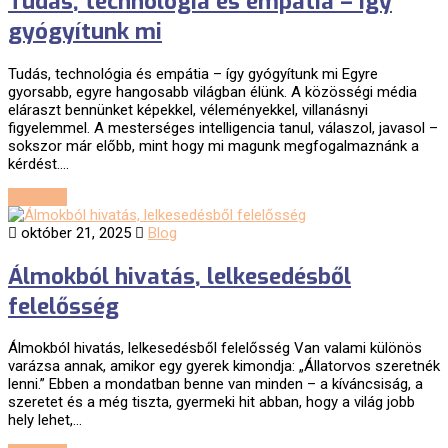
Tudás, technológia és empátia – így
gyógyítunk mi
Tudás, technológia és empátia – így gyógyítunk mi Egyre
gyorsabb, egyre hangosabb világban élünk. A közösségi média
eláraszt bennünket képekkel, véleményekkel, villanásnyi
figyelemmel. A mesterséges intelligencia tanul, válaszol, javasol –
sokszor már előbb, mint hogy mi magunk megfogalmaznánk a
kérdést.…
Continue
október 21, 2025
Blog
Álmokból hivatás, lelkesedésből
felelősség
Álmokból hivatás, lelkesedésből felelősség Van valami különös
varázsa annak, amikor egy gyerek kimondja: „Állatorvos szeretnék
lenni.” Ebben a mondatban benne van minden – a kíváncsiság, a
szeretet és a még tiszta, gyermeki hit abban, hogy a világ jobb
hely lehet,…