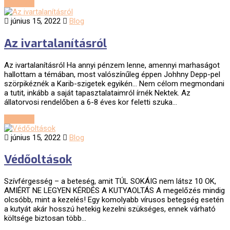
Continue
június 15, 2022
Blog
Az ivartalanításról
Az ivartalanításról Ha annyi pénzem lenne, amennyi marhaságot
hallottam a témában, most valószínűleg éppen Johhny Depp-pel
szörpikéznék a Karib-szigetek egyikén… Nem célom megmondani
a tutit, inkább a saját tapasztalataimról írnék Nektek. Az
állatorvosi rendelőben a 6-8 éves kor feletti szuka…
Continue
június 15, 2022
Blog
Védőoltások
Szívférgesség – a beteség, amit TÚL SOKÁIG nem látsz 10 OK,
AMIÉRT NE LEGYEN KÉRDÉS A KUTYAOLTÁS A megelőzés mindig
olcsóbb, mint a kezelés! Egy komolyabb vírusos betegség esetén
a kutyát akár hosszú hetekig kezelni szükséges, ennek várható
költsége biztosan több…