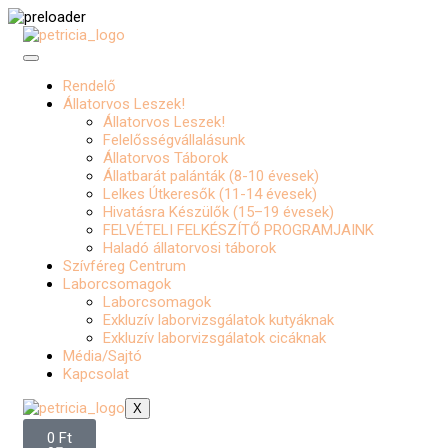
Rendelő
Állatorvos Leszek!
Állatorvos Leszek!
Felelősségvállalásunk
Állatorvos Táborok
Állatbarát palánták (8-10 évesek)
Lelkes Útkeresők (11-14 évesek)
Hivatásra Készülők (15–19 évesek)
FELVÉTELI FELKÉSZÍTŐ PROGRAMJAINK
Haladó állatorvosi táborok
Szívféreg Centrum
Laborcsomagok
Laborcsomagok
Exkluzív laborvizsgálatok kutyáknak
Exkluzív laborvizsgálatok cicáknak
Média/Sajtó
Kapcsolat
X
0
Ft