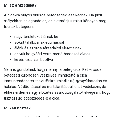
Mi ez a vizsgálat?
A cicákra súlyos vírusos betegségek leselkednek. Ha picit
mélyebben belegondolsz, az életmódjuk miatt könnyen meg
tudnak betegedni:
nagy területeket járnak be
sokat találkoznak egymással
élénk és szoros társadalmi életet élnek
szívük hölgyéért vérre menő harcokat vívnak
kevés cica van beoltva
Nem is gondolnád, hogy mennyi a beteg cica. Két vírusos
betegség különösen veszélyes, mindkettő a cica
immunrendszerét teszi tönkre, mindkettő gyógyíthatatlan és
halálos. Védőoltással és ivartalanítással lehet védekezni, de
ehhez érdemes egy előzetes szűrővizsgálatot elvégezni, hogy
tisztázzuk, egészséges-e a cica.
Mi kell hozzá?