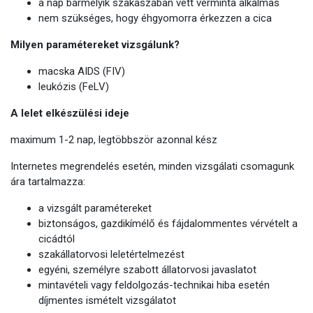
a nap bármelyik szakaszában vett vérminta alkalmas
nem szükséges, hogy éhgyomorra érkezzen a cica
Milyen paramétereket vizsgálunk?
macska AIDS (FIV)
leukózis (FeLV)
A lelet elkészülési ideje
maximum 1-2 nap, legtöbbször azonnal kész
Internetes megrendelés esetén, minden vizsgálati csomagunk
ára tartalmazza:
a vizsgált paramétereket
biztonságos, gazdikímélő és fájdalommentes vérvételt a
cicádtól
szakállatorvosi leletértelmezést
egyéni, személyre szabott állatorvosi javaslatot
mintavételi vagy feldolgozás-technikai hiba esetén
díjmentes ismételt vizsgálatot