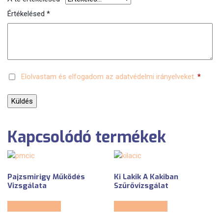
Értékelésed
*
Elolvastam és elfogadom az adatvédelmi irányelveket.
*
Kapcsolódó termékek
Pajzsmirigy Működés
Ki Lakik A Kakiban
Vizsgálata
Szűrővizsgálat
Tovább olvasom
Tovább olvasom