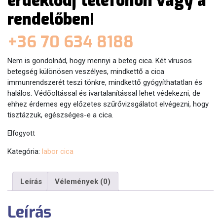
érdeklődj telefonon vagy a
rendelőben!
+36 70 634 8188
Nem is gondolnád, hogy mennyi a beteg cica. Két vírusos
betegség különösen veszélyes, mindkettő a cica
immunrendszerét teszi tönkre, mindkettő gyógyíthatatlan és
halálos. Védőoltással és ivartalanítással lehet védekezni, de
ehhez érdemes egy előzetes szűrővizsgálatot elvégezni, hogy
tisztázzuk, egészséges-e a cica.
Elfogyott
Kategória:
labor cica
Leírás
Vélemények (0)
Leírás