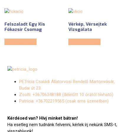
Felszaladt Egy Kis
Vérkép, Vérsejtek
Fókazsír Csomag
Vizsgálata
Tovább olvasom
Tovább olvasom
PETrícia Családi Állatorvosi Rendelő Martonvásár,
Budai út 23.
Zsolti: +36706348188 (délelőtt 10 órától hívható)
Patrícia: +36702219565 (csak sms üzenetben)
Kérdésed van? Hívj minket bátran!
Ha esetleg nem tudnánk felvenni, kérlek írj nekünk SMS-t,
visszahívunk!