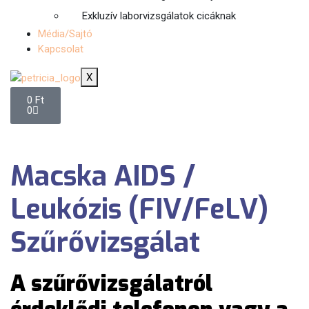
Exkluzív laborvizsgálatok cicáknak
Média/Sajtó
Kapcsolat
X
0
Ft
0
Macska AIDS /
Leukózis (FIV/FeLV)
Szűrővizsgálat
A szűrővizsgálatról