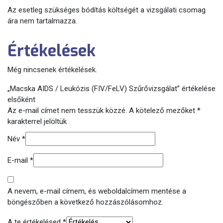
Az esetleg szükséges bódítás költségét a vizsgálati csomag
ára nem tartalmazza.
Értékelések
Még nincsenek értékelések.
„Macska AIDS / Leukózis (FIV/FeLV) Szűrővizsgálat” értékelése
elsőként
Az e-mail címet nem tesszük közzé.
A kötelező mezőket
*
karakterrel jelöltük
Név
*
E-mail
*
A nevem, e-mail címem, és weboldalcímem mentése a
böngészőben a következő hozzászólásomhoz.
A te értékelésed
*